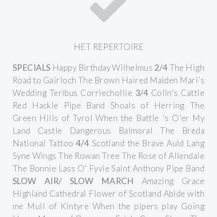
HET REPERTOIRE
SPECIALS
Happy Birthday
Wilhelmus
2/4
The High
Road to Gairloch
The Brown Haired Maiden
Mari’s
Wedding
Teribus
Corriechollie
3/4
Colin's Cattle
Red Hackle Pipe Band
Shoals of Herring
The
Green Hills of Tyrol
When the Battle 's O'er
My
Land
Castle Dangerous
Balmoral
The Breda
National Tattoo
4/4
Scotland the Brave
Auld Lang
Syne
Wings
The Rowan Tree
The Rose of Allendale
The Bonnie Lass O' Fyvie
Saint Anthony Pipe Band
SLOW AIR/ SLOW MARCH
Amazing Grace
Highland Cathedral
Flower of Scotland
Abide with
me
Mull of Kintyre
When the pipers play
Going