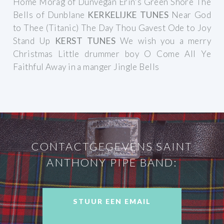
Home
Morag of Dunvegan
Erin's Green Shore
The
Bells of Dunblane
KERKELIJKE TUNES
Near God
to Thee (Titanic)
The Day Thou Gavest
Ode to Joy
Stand Up
KERST TUNES
We wish you a merry
Christmas
Little drummer boy
O Come All Ye
Faithful
Away in a manger
Jingle Bells
CONTACTGEGEVENS SAINT
ANTHONY PIPE BAND:
STUUR EEN EMAIL