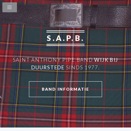
S.A.P.B.
SAINT ANTHONY PIPE BAND
WIJK BIJ
DUURSTEDE
SINDS 1977.
BAND INFORMATIE